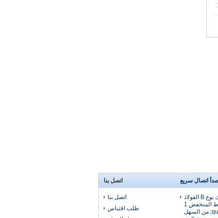
لصدأ اتصال سريع
اتصل بنا
موصل سريع كاملوك نوع B الفولاذ
اتصل بنا
المقاوم للصدأ الضغط المنخفض 1
طلب اقتباس
&quot;إلى 6&quot; من السهل