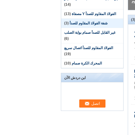
(14)
الفولاذ المقاوم للصدأ Y مصفاة
(13)
(3
شفة الفولاذ المقاوم للصدأ
(3)
غير القابل للصدأ صمام بوابة الصلب
(6)
الفولاذ المقاوم للصدأ اتصال سريع
(19)
المحرك الكرة صمام
(10)
ISO
ابن دردش الآن
تج
لم جرا
ى
ب،
ت أنسي الفئة: 150،300،400،600،900،1200،1500،3000 الحجم: 12 / "إلى 60"